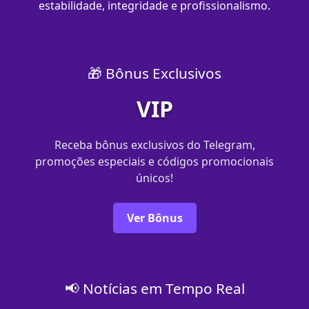
estabilidade, integridade e profissionalismo.
🎁 Bônus Exclusivos
VIP
Receba bônus exclusivos do Telegram,
promoções especiais e códigos promocionais
únicos!
Ver Bônus
📢 Notícias em Tempo Real