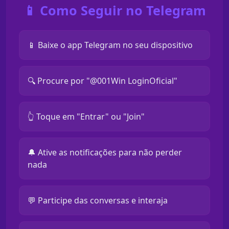
📱 Como Seguir no Telegram
📱 Baixe o app Telegram no seu dispositivo
🔍 Procure por "@001Win LoginOficial"
👆 Toque em "Entrar" ou "Join"
🔔 Ative as notificações para não perder
nada
💬 Participe das conversas e interaja