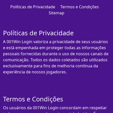
Políticas de Privacidade
Termos e Condições
Sitemap
Políticas de Privacidade
A 001Win Login valoriza a privacidade de seus usuários
e está empenhada em proteger todas as informações
pessoais fornecidas durante o uso de nossos canais de
comunicação. Todos os dados coletados são utilizados
exclusivamente para fins de melhoria contínua da
experiência de nossos jogadores.
Termos e Condições
Os usuários da 001Win Login concordam em respeitar