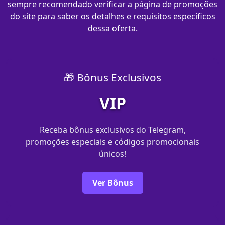
sempre recomendado verificar a página de promoções
do site para saber os detalhes e requisitos específicos
dessa oferta.
🎁 Bônus Exclusivos
VIP
Receba bônus exclusivos do Telegram,
promoções especiais e códigos promocionais
únicos!
Ver Bônus