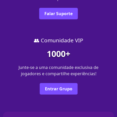
Falar Suporte
👥 Comunidade VIP
1000+
Junte-se a uma comunidade exclusiva de
jogadores e compartilhe experiências!
Entrar Grupo