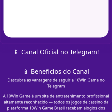
📱 Canal Oficial no Telegram!
📱 Benefícios do Canal
Descubra as vantagens de seguir a 10Win Game no
Telegram
A 10Win Game é um site de entretenimento profissional
altamente reconhecido — todos os jogos de cassino da
plataforma 10Win Game Brasil recebem elogios dos