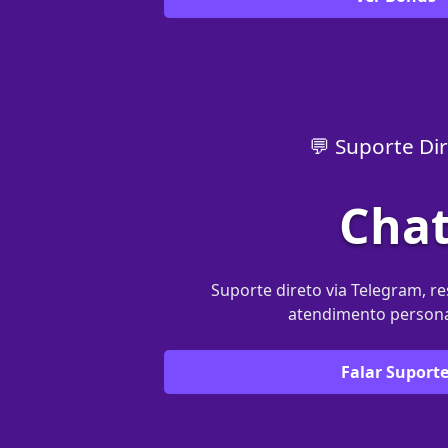
💬 Suporte Di
Cha
Suporte direto via Telegram, r
atendimento persona
Falar Suport