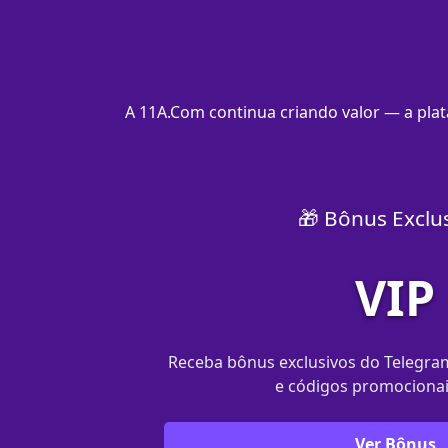
A 11A.Com continua criando valor — a plat
🎁 Bônus Exclu
VIP
Receba bônus exclusivos do Telegra
e códigos promocionai
Ver Bônus