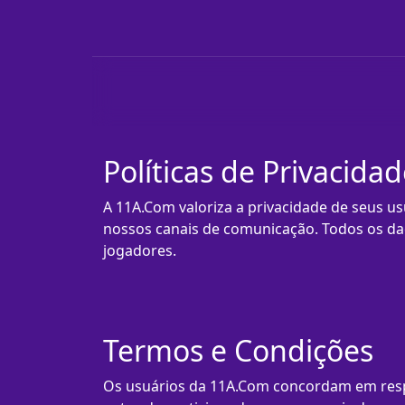
Políticas de Privacida
A 11A.Com valoriza a privacidade de seus u
nossos canais de comunicação. Todos os dad
jogadores.
Termos e Condições
Os usuários da 11A.Com concordam em respe