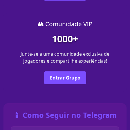
👥 Comunidade VIP
1000+
Junte-se a uma comunidade exclusiva de
jogadores e compartilhe experiências!
Entrar Grupo
📱 Como Seguir no Telegram