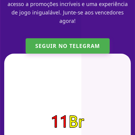
acesso a promoções incríveis e uma experiência
de jogo inigualável. Junte-se aos vencedores
agora!
SEGUIR NO TELEGRAM