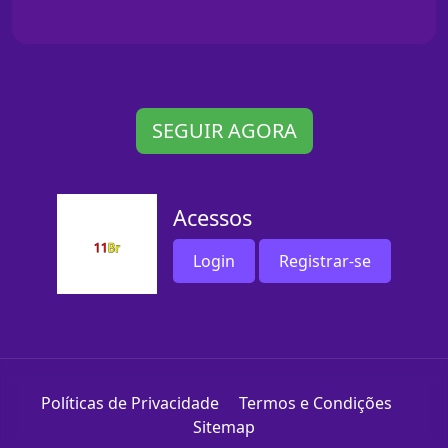
SEGUIR AGORA
Acessos
Login
Registrar-se
Políticas de Privacidade
Termos e Condições
Sitemap