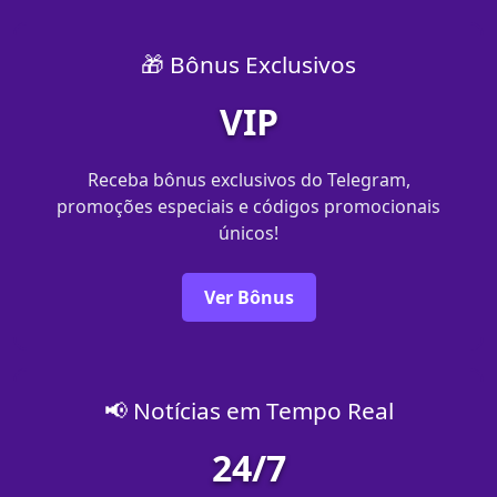
🎁 Bônus Exclusivos
VIP
Receba bônus exclusivos do Telegram,
promoções especiais e códigos promocionais
únicos!
Ver Bônus
📢 Notícias em Tempo Real
24/7