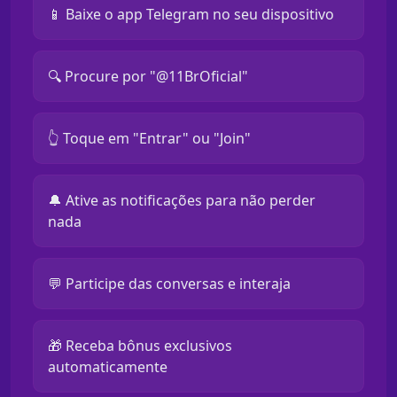
📱 Baixe o app Telegram no seu dispositivo
🔍 Procure por "@11BrOficial"
👆 Toque em "Entrar" ou "Join"
🔔 Ative as notificações para não perder
nada
💬 Participe das conversas e interaja
🎁 Receba bônus exclusivos
automaticamente