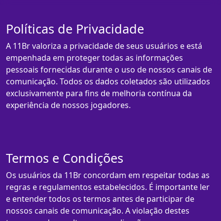
Políticas de Privacidade
A 11Br valoriza a privacidade de seus usuários e está
empenhada em proteger todas as informações
pessoais fornecidas durante o uso de nossos canais de
comunicação. Todos os dados coletados são utilizados
exclusivamente para fins de melhoria contínua da
experiência de nossos jogadores.
Termos e Condições
Os usuários da 11Br concordam em respeitar todas as
regras e regulamentos estabelecidos. É importante ler
e entender todos os termos antes de participar de
nossos canais de comunicação. A violação destes