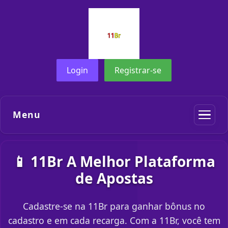
Login
Registrar-se
Menu
📱 11Br A Melhor Plataforma
de Apostas
Cadastre-se na 11Br para ganhar bônus no
cadastro e em cada recarga. Com a 11Br, você tem