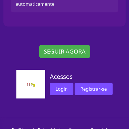
automaticamente
SEGUIR AGORA
Acessos
Login
Registrar-se