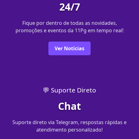
24/7
Fique por dentro de todas as novidades,
promoções e eventos da 11Pg em tempo real!
Ver Notícias
💬 Suporte Direto
Chat
Suporte direto via Telegram, respostas rápidas e
atendimento personalizado!