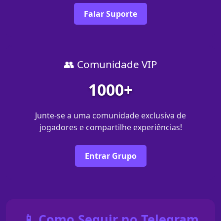
Falar Suporte
👥 Comunidade VIP
1000+
Junte-se a uma comunidade exclusiva de
jogadores e compartilhe experiências!
Entrar Grupo
📱 Como Seguir no Telegram