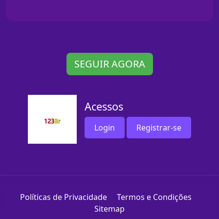
SEGUIR AGORA
Acessos
Login
Registrar-se
Políticas de Privacidade
Termos e Condições
Sitemap