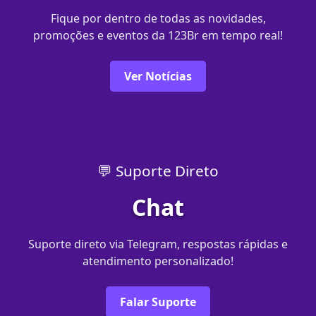
Fique por dentro de todas as novidades,
promoções e eventos da 123Br em tempo real!
Ver Notícias
💬 Suporte Direto
Chat
Suporte direto via Telegram, respostas rápidas e
atendimento personalizado!
Falar Suporte