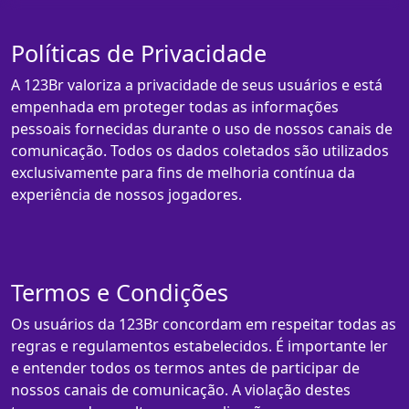
Políticas de Privacidade
A 123Br valoriza a privacidade de seus usuários e está
empenhada em proteger todas as informações
pessoais fornecidas durante o uso de nossos canais de
comunicação. Todos os dados coletados são utilizados
exclusivamente para fins de melhoria contínua da
experiência de nossos jogadores.
Termos e Condições
Os usuários da 123Br concordam em respeitar todas as
regras e regulamentos estabelecidos. É importante ler
e entender todos os termos antes de participar de
nossos canais de comunicação. A violação destes