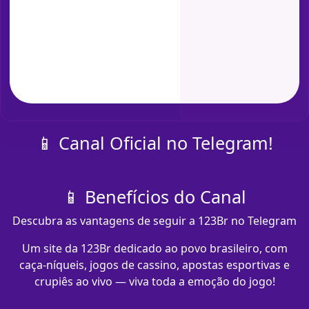
📱 Canal Oficial no Telegram!
📱 Benefícios do Canal
Descubra as vantagens de seguir a 123Br no Telegram
Um site da 123Br dedicado ao povo brasileiro, com
caça-níqueis, jogos de cassino, apostas esportivas e
crupiês ao vivo — viva toda a emoção do jogo!