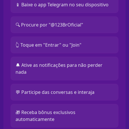
📱 Baixe o app Telegram no seu dispositivo
🔍 Procure por "@123BrOficial"
👆 Toque em "Entrar" ou "Join"
🔔 Ative as notificações para não perder
nada
💬 Participe das conversas e interaja
🎁 Receba bônus exclusivos
automaticamente