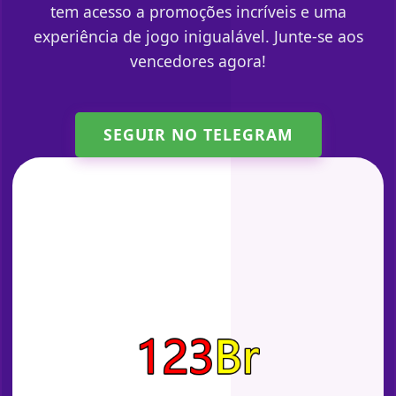
tem acesso a promoções incríveis e uma
experiência de jogo inigualável. Junte-se aos
vencedores agora!
SEGUIR NO TELEGRAM