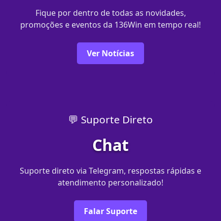
Fique por dentro de todas as novidades,
promoções e eventos da 136Win em tempo real!
Ver Notícias
💬 Suporte Direto
Chat
Suporte direto via Telegram, respostas rápidas e
atendimento personalizado!
Falar Suporte