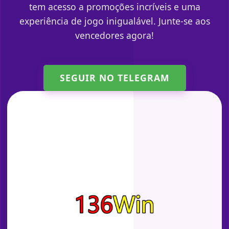
tem acesso a promoções incríveis e uma
experiência de jogo inigualável. Junte-se aos
vencedores agora!
SEGUIR NO TELEGRAM