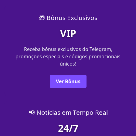
🎁 Bônus Exclusivos
VIP
Receba bônus exclusivos do Telegram,
promoções especiais e códigos promocionais
únicos!
Ver Bônus
📢 Notícias em Tempo Real
24/7