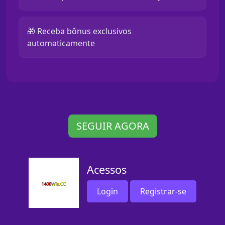
🎁 Receba bônus exclusivos
automaticamente
SEGUIR AGORA
Acessos
Login
Registrar-se