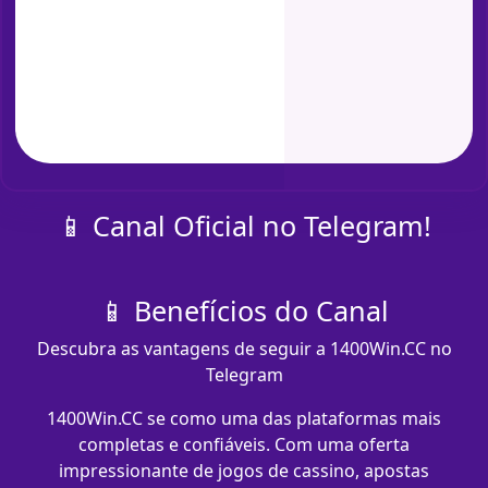
📱 Canal Oficial no Telegram!
📱 Benefícios do Canal
Descubra as vantagens de seguir a 1400Win.CC no
Telegram
1400Win.CC se como uma das plataformas mais
completas e confiáveis. Com uma oferta
impressionante de jogos de cassino, apostas