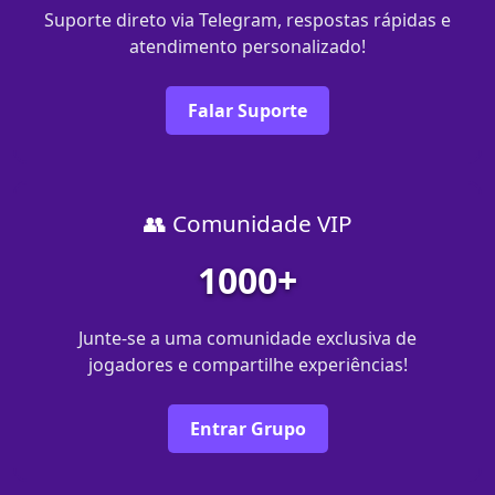
Suporte direto via Telegram, respostas rápidas e
atendimento personalizado!
Falar Suporte
👥 Comunidade VIP
1000+
Junte-se a uma comunidade exclusiva de
jogadores e compartilhe experiências!
Entrar Grupo