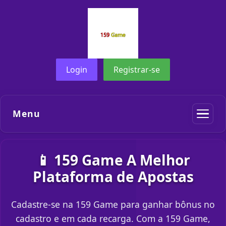
Login
Registrar-se
Menu
📱 159 Game A Melhor
Plataforma de Apostas
Cadastre-se na 159 Game para ganhar bônus no
cadastro e em cada recarga. Com a 159 Game,