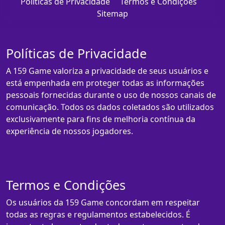
Políticas de Privacidade
Termos e Condições
Sitemap
Políticas de Privacidade
A 159 Game valoriza a privacidade de seus usuários e
está empenhada em proteger todas as informações
pessoais fornecidas durante o uso de nossos canais de
comunicação. Todos os dados coletados são utilizados
exclusivamente para fins de melhoria contínua da
experiência de nossos jogadores.
Termos e Condições
Os usuários da 159 Game concordam em respeitar
todas as regras e regulamentos estabelecidos. É