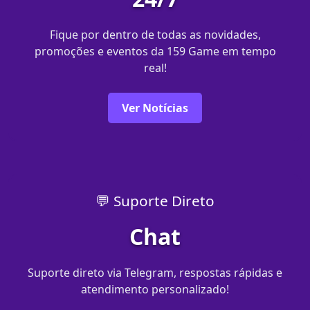
Fique por dentro de todas as novidades,
promoções e eventos da 159 Game em tempo
real!
Ver Notícias
💬 Suporte Direto
Chat
Suporte direto via Telegram, respostas rápidas e
atendimento personalizado!