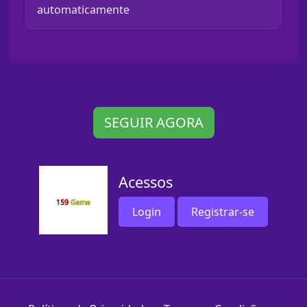
automaticamente
SEGUIR AGORA
Acessos
Login
Registrar-se