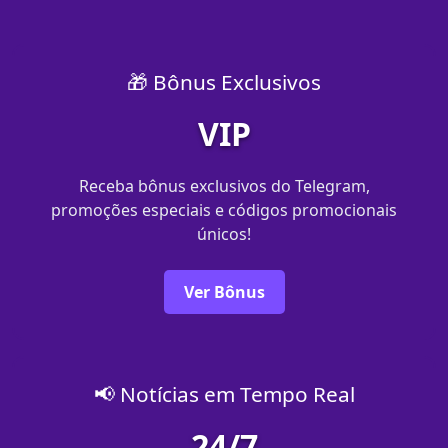
🎁 Bônus Exclusivos
VIP
Receba bônus exclusivos do Telegram,
promoções especiais e códigos promocionais
únicos!
Ver Bônus
📢 Notícias em Tempo Real
24/7