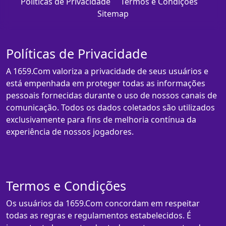
Políticas de Privacidade
Termos e Condições
Sitemap
Políticas de Privacidade
A 1659.Com valoriza a privacidade de seus usuários e
está empenhada em proteger todas as informações
pessoais fornecidas durante o uso de nossos canais de
comunicação. Todos os dados coletados são utilizados
exclusivamente para fins de melhoria contínua da
experiência de nossos jogadores.
Termos e Condições
Os usuários da 1659.Com concordam em respeitar
todas as regras e regulamentos estabelecidos. É