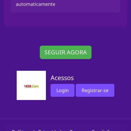
automaticamente
SEGUIR AGORA
Acessos
Login
Registrar-se