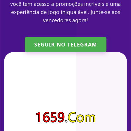
você tem acesso a promoções incríveis e uma
experiência de jogo inigualável. Junte-se aos
vencedores agora!
SEGUIR NO TELEGRAM