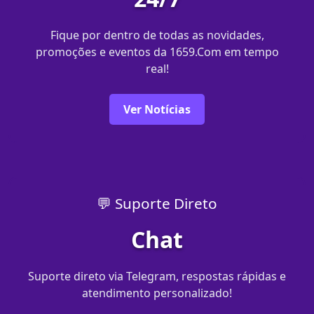
Fique por dentro de todas as novidades,
promoções e eventos da 1659.Com em tempo
real!
Ver Notícias
💬 Suporte Direto
Chat
Suporte direto via Telegram, respostas rápidas e
atendimento personalizado!