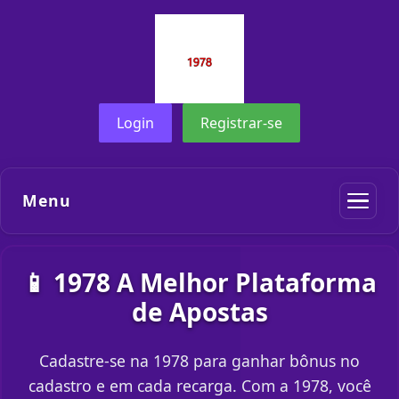
Login
Registrar-se
Menu
📱 1978 A Melhor Plataforma
de Apostas
Cadastre-se na 1978 para ganhar bônus no
cadastro e em cada recarga. Com a 1978, você