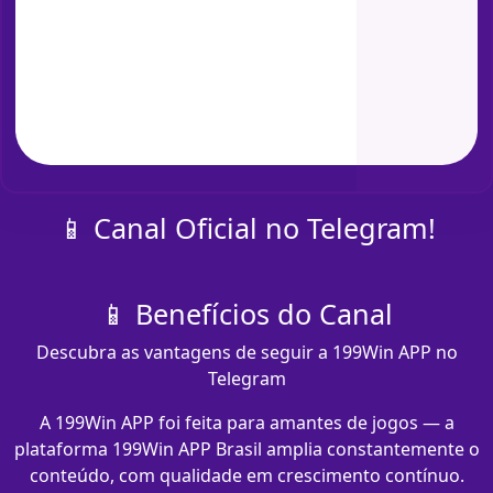
📱 Canal Oficial no Telegram!
📱 Benefícios do Canal
Descubra as vantagens de seguir a 199Win APP no
Telegram
A 199Win APP foi feita para amantes de jogos — a
plataforma 199Win APP Brasil amplia constantemente o
conteúdo, com qualidade em crescimento contínuo.