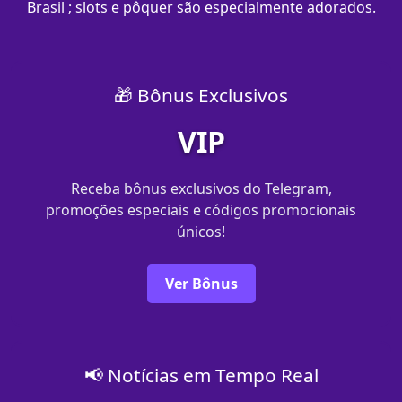
Brasil ; slots e pôquer são especialmente adorados.
🎁 Bônus Exclusivos
VIP
Receba bônus exclusivos do Telegram,
promoções especiais e códigos promocionais
únicos!
Ver Bônus
📢 Notícias em Tempo Real