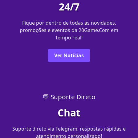
24/7
Fique por dentro de todas as novidades,
promoções e eventos da 20Game.Com em
tempo real!
Ver Notícias
💬 Suporte Direto
Chat
Suporte direto via Telegram, respostas rápidas e
atendimento personalizado!