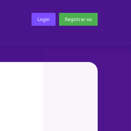
Login
Registrar-se