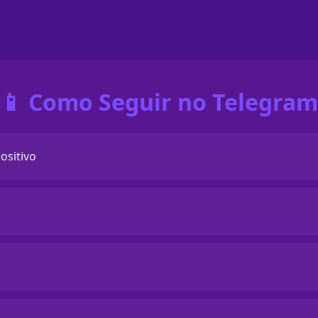
📱 Como Seguir no Telegram
ositivo