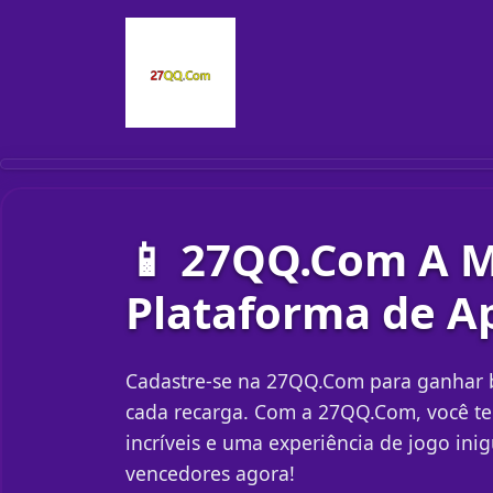
📱 27QQ.Com A 
Plataforma de A
Cadastre-se na 27QQ.Com para ganhar 
cada recarga. Com a 27QQ.Com, você t
incríveis e uma experiência de jogo inig
vencedores agora!