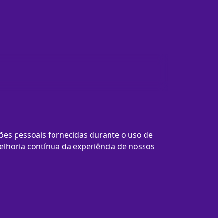
ões pessoais fornecidas durante o uso de
elhoria contínua da experiência de nossos