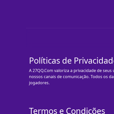
Políticas de Privacida
A 27QQ.Com valoriza a privacidade de seus
nossos canais de comunicação. Todos os dad
jogadores.
Termos e Condições