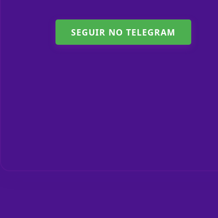
SEGUIR NO TELEGRAM