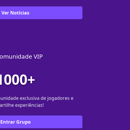
Ver Notícias
Comunidade VIP
1000+
unidade exclusiva de jogadores e
rtilhe experiências!
Entrar Grupo