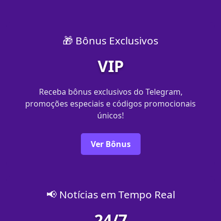
🎁 Bônus Exclusivos
VIP
Receba bônus exclusivos do Telegram,
promoções especiais e códigos promocionais
únicos!
Ver Bônus
📢 Notícias em Tempo Real
24/7