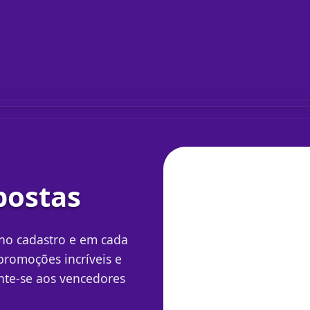
postas
no cadastro e em cada
promoções incríveis e
unte-se aos vencedores