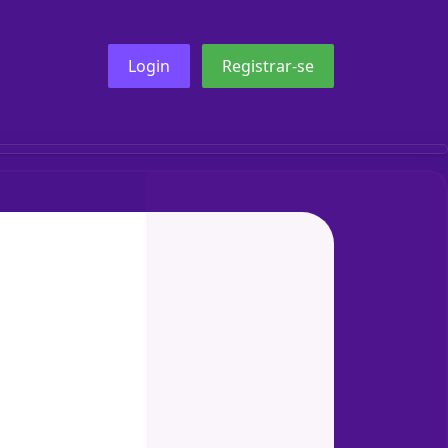
Login
Registrar-se