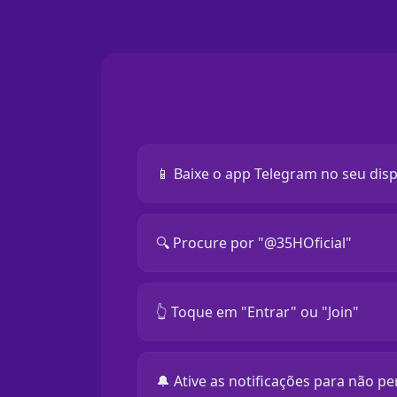
📱 Baixe o app Telegram no seu disp
🔍 Procure por "@35HOficial"
👆 Toque em "Entrar" ou "Join"
🔔 Ative as notificações para não p