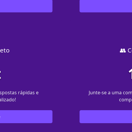
reto
👥 
t
espostas rápidas e
Junte-se a uma com
lizado!
compa
e