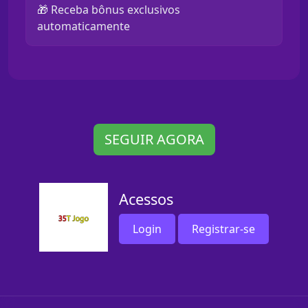
🎁 Receba bônus exclusivos
automaticamente
SEGUIR AGORA
Acessos
Login
Registrar-se