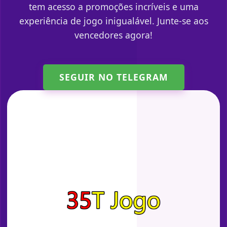
tem acesso a promoções incríveis e uma
experiência de jogo inigualável. Junte-se aos
vencedores agora!
SEGUIR NO TELEGRAM