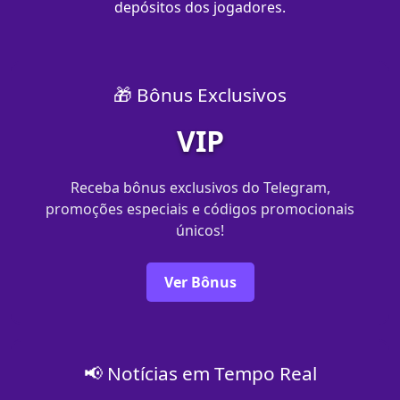
depósitos dos jogadores.
🎁 Bônus Exclusivos
VIP
Receba bônus exclusivos do Telegram,
promoções especiais e códigos promocionais
únicos!
Ver Bônus
📢 Notícias em Tempo Real