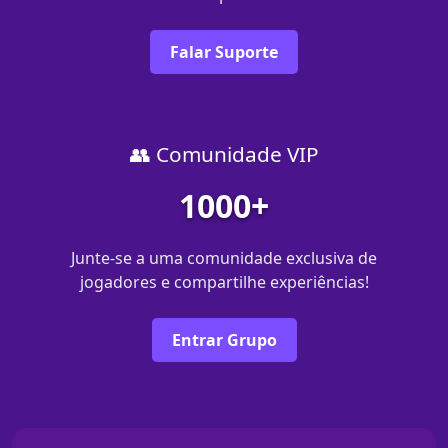
Falar Suporte
👥 Comunidade VIP
1000+
Junte-se a uma comunidade exclusiva de
jogadores e compartilhe experiências!
Entrar Grupo