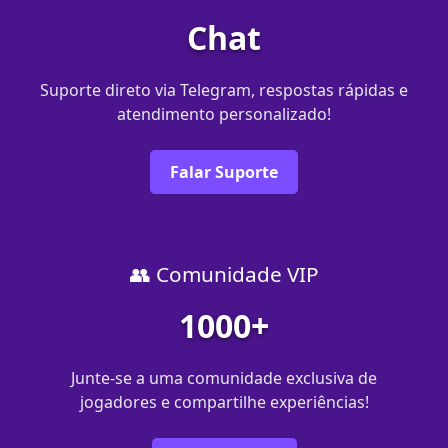
Chat
Suporte direto via Telegram, respostas rápidas e
atendimento personalizado!
Falar Suporte
👥 Comunidade VIP
1000+
Junte-se a uma comunidade exclusiva de
jogadores e compartilhe experiências!