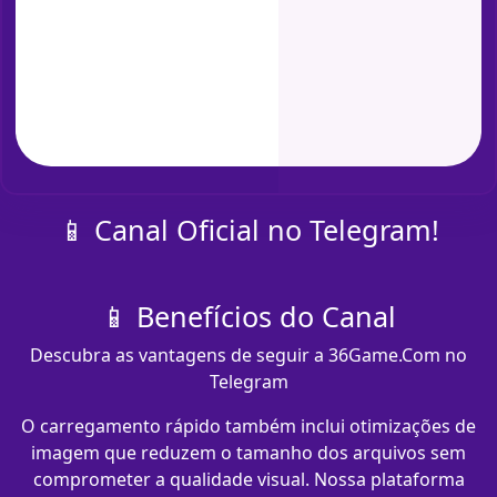
📱 Canal Oficial no Telegram!
📱 Benefícios do Canal
Descubra as vantagens de seguir a 36Game.Com no
Telegram
O carregamento rápido também inclui otimizações de
imagem que reduzem o tamanho dos arquivos sem
comprometer a qualidade visual. Nossa plataforma