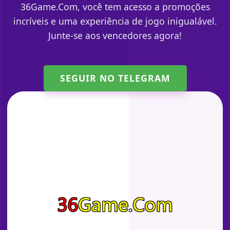
36Game.Com, você tem acesso a promoções
incríveis e uma experiência de jogo inigualável.
Junte-se aos vencedores agora!
SEGUIR NO TELEGRAM