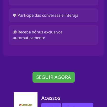
💬 Participe das conversas e interaja
🎁 Receba bônus exclusivos
automaticamente
SEGUIR AGORA
Acessos