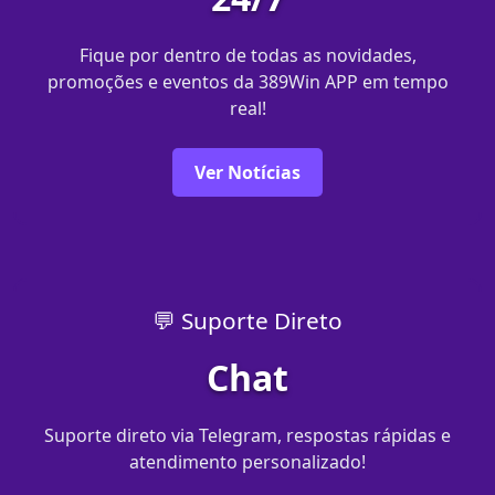
Fique por dentro de todas as novidades,
promoções e eventos da 389Win APP em tempo
real!
Ver Notícias
💬 Suporte Direto
Chat
Suporte direto via Telegram, respostas rápidas e
atendimento personalizado!