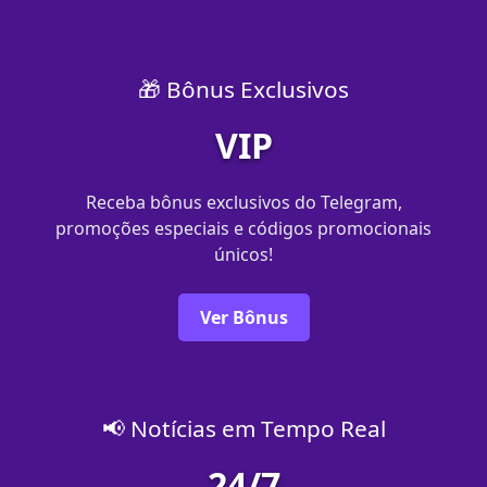
🎁 Bônus Exclusivos
VIP
Receba bônus exclusivos do Telegram,
promoções especiais e códigos promocionais
únicos!
Ver Bônus
📢 Notícias em Tempo Real
24/7