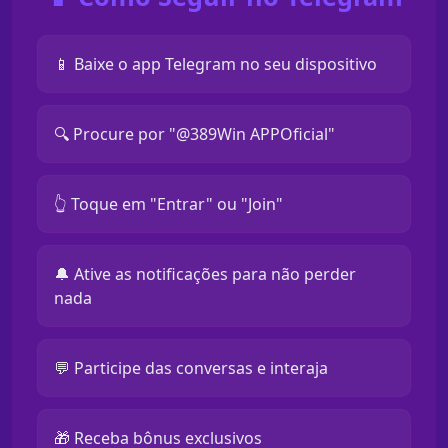
📱 Baixe o app Telegram no seu dispositivo
🔍 Procure por "@389Win APPOficial"
👆 Toque em "Entrar" ou "Join"
🔔 Ative as notificações para não perder
nada
💬 Participe das conversas e interaja
🎁 Receba bônus exclusivos