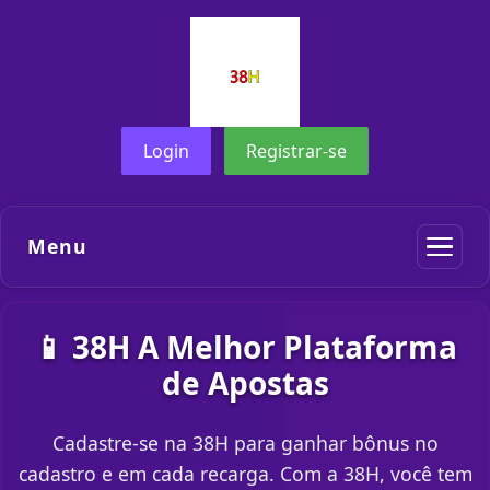
Login
Registrar-se
Menu
📱 38H A Melhor Plataforma
de Apostas
Cadastre-se na 38H para ganhar bônus no
cadastro e em cada recarga. Com a 38H, você tem