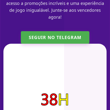
acesso a promoções incríveis e uma experiência
de jogo inigualável. Junte-se aos vencedores
agora!
SEGUIR NO TELEGRAM