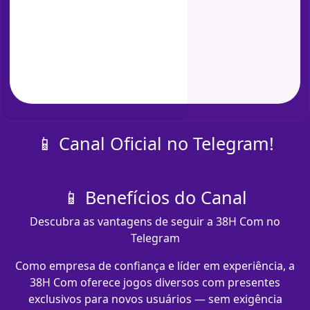
📱 Canal Oficial no Telegram!
📱 Benefícios do Canal
Descubra as vantagens de seguir a 38H Com no
Telegram
Como empresa de confiança e líder em experiência, a
38H Com oferece jogos diversos com presentes
exclusivos para novos usuários — sem exigência