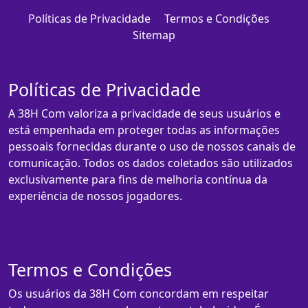
Políticas de Privacidade
Termos e Condições
Sitemap
Políticas de Privacidade
A 38H Com valoriza a privacidade de seus usuários e
está empenhada em proteger todas as informações
pessoais fornecidas durante o uso de nossos canais de
comunicação. Todos os dados coletados são utilizados
exclusivamente para fins de melhoria contínua da
experiência de nossos jogadores.
Termos e Condições
Os usuários da 38H Com concordam em respeitar