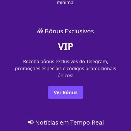
mínima.
🎁 Bônus Exclusivos
VIP
Receba bônus exclusivos do Telegram,
promoções especiais e códigos promocionais
únicos!
Ver Bônus
📢 Notícias em Tempo Real