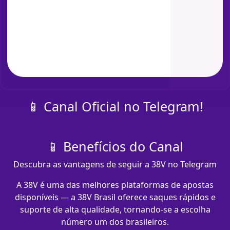
📱 Canal Oficial no Telegram!
📱 Benefícios do Canal
Descubra as vantagens de seguir a 38V no Telegram
A 38V é uma das melhores plataformas de apostas
disponíveis — a 38V Brasil oferece saques rápidos e
suporte de alta qualidade, tornando-se a escolha
número um dos brasileiros.