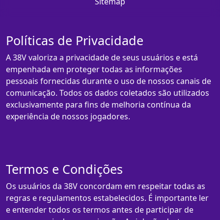
Sitemap
Políticas de Privacidade
A 38V valoriza a privacidade de seus usuários e está
empenhada em proteger todas as informações
pessoais fornecidas durante o uso de nossos canais de
comunicação. Todos os dados coletados são utilizados
exclusivamente para fins de melhoria contínua da
experiência de nossos jogadores.
Termos e Condições
Os usuários da 38V concordam em respeitar todas as
regras e regulamentos estabelecidos. É importante ler
e entender todos os termos antes de participar de