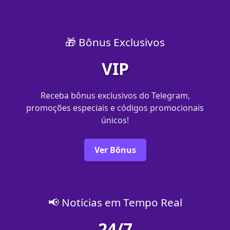
🎁 Bônus Exclusivos
VIP
Receba bônus exclusivos do Telegram,
promoções especiais e códigos promocionais
únicos!
Ver Bônus
📢 Notícias em Tempo Real
24/7