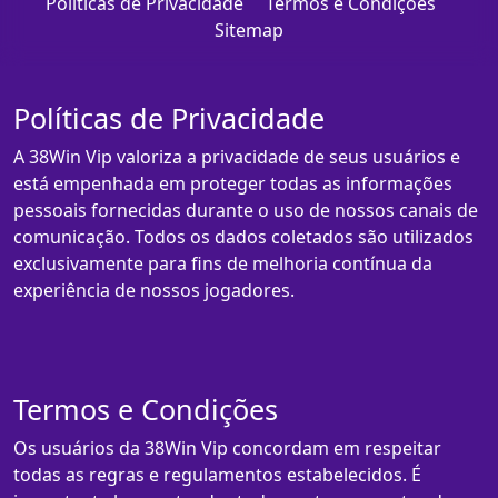
Políticas de Privacidade
Termos e Condições
Sitemap
Políticas de Privacidade
A 38Win Vip valoriza a privacidade de seus usuários e
está empenhada em proteger todas as informações
pessoais fornecidas durante o uso de nossos canais de
comunicação. Todos os dados coletados são utilizados
exclusivamente para fins de melhoria contínua da
experiência de nossos jogadores.
Termos e Condições
Os usuários da 38Win Vip concordam em respeitar
todas as regras e regulamentos estabelecidos. É