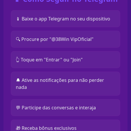
📱 Baixe o app Telegram no seu dispositivo
🔍 Procure por "@38Win VipOficial"
👆 Toque em "Entrar" ou "Join"
🔔 Ative as notificações para não perder
nada
💬 Participe das conversas e interaja
🎁 Receba bônus exclusivos