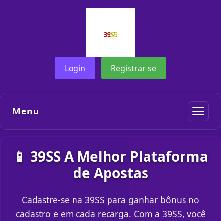
Login
Registrar-se
Menu
📱 39SS A Melhor Plataforma
de Apostas
Cadastre-se na 39SS para ganhar bônus no
cadastro e em cada recarga. Com a 39SS, você