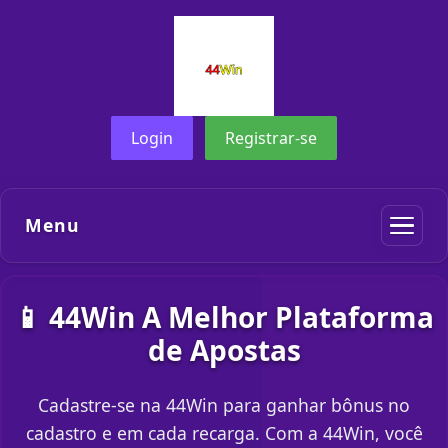
Login
Registrar-se
Menu
📱 44Win A Melhor Plataforma
de Apostas
Cadastre-se na 44Win para ganhar bônus no
cadastro e em cada recarga. Com a 44Win, você