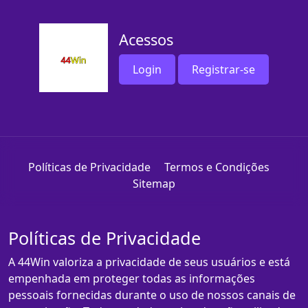
Acessos
Login
Registrar-se
Políticas de Privacidade
Termos e Condições
Sitemap
Políticas de Privacidade
A 44Win valoriza a privacidade de seus usuários e está
empenhada em proteger todas as informações
pessoais fornecidas durante o uso de nossos canais de