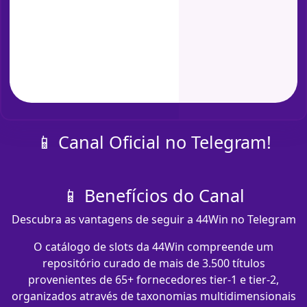
📱 Canal Oficial no Telegram!
📱 Benefícios do Canal
Descubra as vantagens de seguir a 44Win no Telegram
O catálogo de slots da 44Win compreende um
repositório curado de mais de 3.500 títulos
provenientes de 65+ fornecedores tier-1 e tier-2,
organizados através de taxonomias multidimensionais