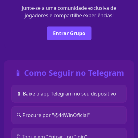
Junte-se a uma comunidade exclusiva de
jogadores e compartilhe experiências!
Entrar Grupo
📱 Como Seguir no Telegram
📱 Baixe o app Telegram no seu dispositivo
🔍 Procure por "@44WinOficial"
👆 Toque em "Entrar" ou "Join"