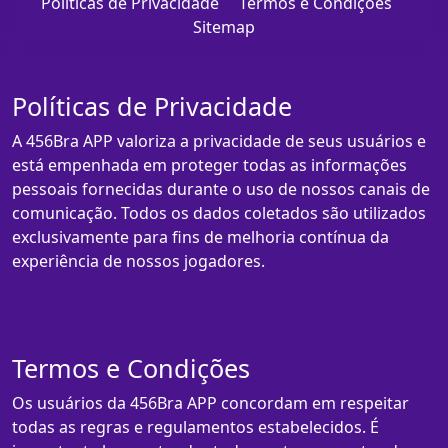
Políticas de Privacidade
Termos e Condições
Sitemap
Políticas de Privacidade
A 456Bra APP valoriza a privacidade de seus usuários e
está empenhada em proteger todas as informações
pessoais fornecidas durante o uso de nossos canais de
comunicação. Todos os dados coletados são utilizados
exclusivamente para fins de melhoria contínua da
experiência de nossos jogadores.
Termos e Condições
Os usuários da 456Bra APP concordam em respeitar
todas as regras e regulamentos estabelecidos. É