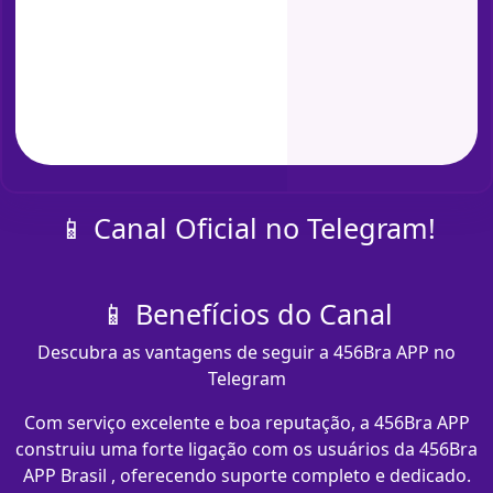
📱 Canal Oficial no Telegram!
📱 Benefícios do Canal
Descubra as vantagens de seguir a 456Bra APP no
Telegram
Com serviço excelente e boa reputação, a 456Bra APP
construiu uma forte ligação com os usuários da 456Bra
APP Brasil , oferecendo suporte completo e dedicado.