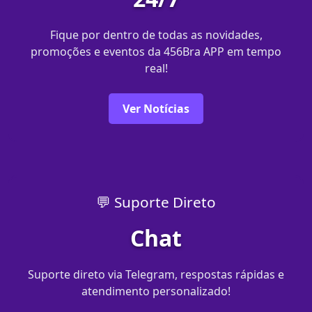
Fique por dentro de todas as novidades,
promoções e eventos da 456Bra APP em tempo
real!
Ver Notícias
💬 Suporte Direto
Chat
Suporte direto via Telegram, respostas rápidas e
atendimento personalizado!