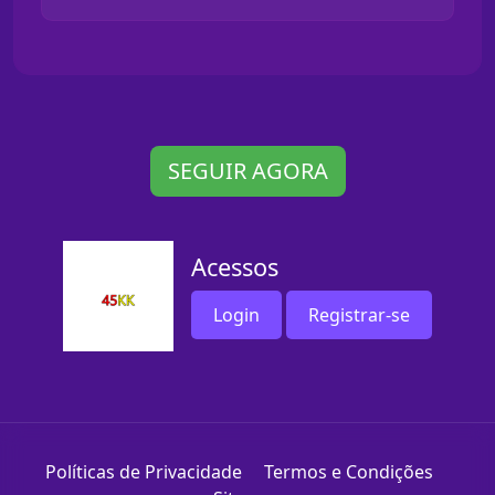
SEGUIR AGORA
Acessos
Login
Registrar-se
Políticas de Privacidade
Termos e Condições