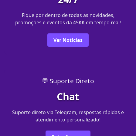
Fique por dentro de todas as novidades,
promoções e eventos da 45KK em tempo real!
Ver Notícias
💬 Suporte Direto
Chat
Suporte direto via Telegram, respostas rápidas e
atendimento personalizado!