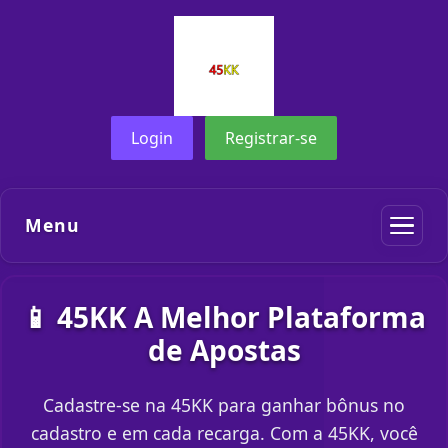
Login
Registrar-se
Menu
📱 45KK A Melhor Plataforma
de Apostas
Cadastre-se na 45KK para ganhar bônus no
cadastro e em cada recarga. Com a 45KK, você