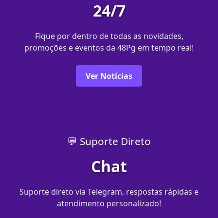
24/7
Fique por dentro de todas as novidades,
promoções e eventos da 48Pg em tempo real!
Ver Notícias
💬 Suporte Direto
Chat
Suporte direto via Telegram, respostas rápidas e
atendimento personalizado!