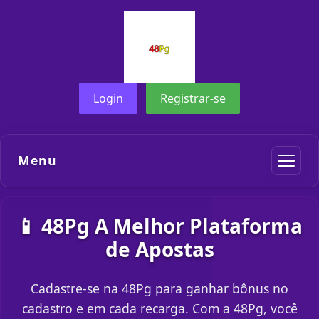
Login
Registrar-se
Menu
📱 48Pg A Melhor Plataforma
de Apostas
Cadastre-se na 48Pg para ganhar bônus no
cadastro e em cada recarga. Com a 48Pg, você