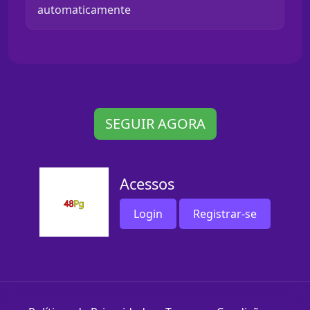
automaticamente
SEGUIR AGORA
Acessos
Login
Registrar-se