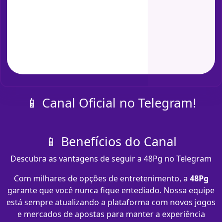
📱 Canal Oficial no Telegram!
📱 Benefícios do Canal
Descubra as vantagens de seguir a 48Pg no Telegram
Com milhares de opções de entretenimento, a
48Pg
garante que você nunca fique entediado. Nossa equipe
está sempre atualizando a plataforma com novos jogos
e mercados de apostas para manter a experiência