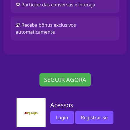
💬 Participe das conversas e interaja
🎁 Receba bônus exclusivos
automaticamente
SEGUIR AGORA
Acessos
Login
Registrar-se