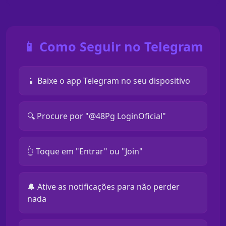
📱 Como Seguir no Telegram
📱 Baixe o app Telegram no seu dispositivo
🔍 Procure por "@48Pg LoginOficial"
👆 Toque em "Entrar" ou "Join"
🔔 Ative as notificações para não perder
nada