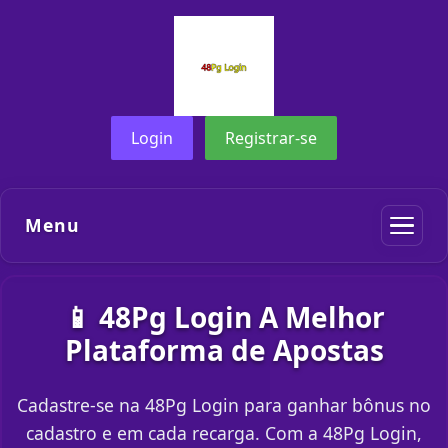
Login
Registrar-se
Menu
📱 48Pg Login A Melhor
Plataforma de Apostas
Cadastre-se na 48Pg Login para ganhar bônus no
cadastro e em cada recarga. Com a 48Pg Login,