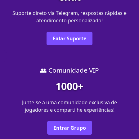
Suporte direto via Telegram, respostas rápidas e
atendimento personalizado!
Falar Suporte
👥 Comunidade VIP
1000+
Junte-se a uma comunidade exclusiva de
jogadores e compartilhe experiências!
Entrar Grupo