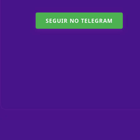
SEGUIR NO TELEGRAM