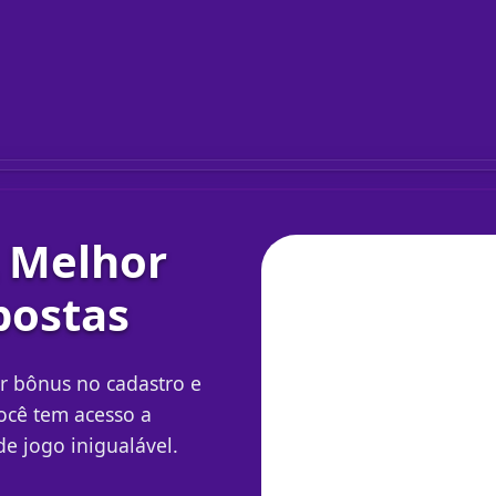
A Melhor
postas
r bônus no cadastro e
ocê tem acesso a
e jogo inigualável.