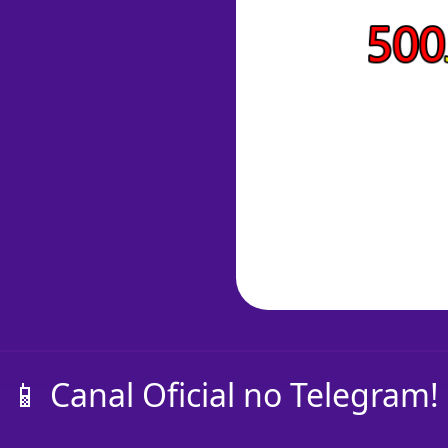
📱 Canal Oficial no Telegram!