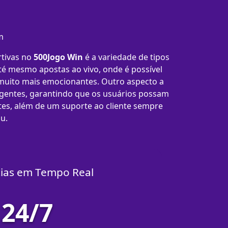
m
rtivas no
500Jogo Win
é a variedade de tipos
té mesmo apostas ao vivo, onde é possível
 muito mais emocionantes. Outro aspecto a
gentes, garantindo que os usuários possam
tes, além de um suporte ao cliente sempre
u.
cias em Tempo Real
24/7