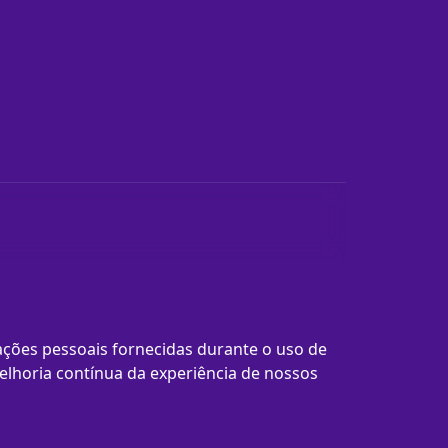
ações pessoais fornecidas durante o uso de
elhoria contínua da experiência de nossos