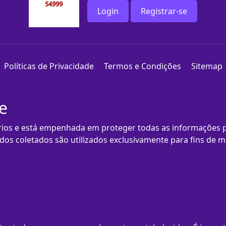
Login
Registrar-se
Políticas de Privacidade
Termos e Condições
Sitemap
de
ários e está empenhada em proteger todas as informações 
os coletados são utilizados exclusivamente para fins de m