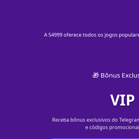
A 54999 oferece todos os jogos populare
🎁 Bônus Exclu
VIP
Receba bônus exclusivos do Telegra
e códigos promocionai