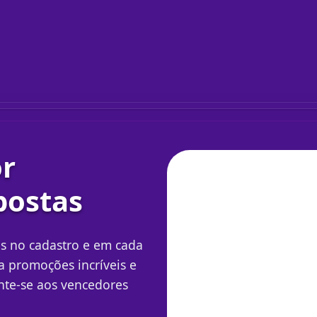
or
postas
s no cadastro e em cada
a promoções incríveis e
unte-se aos vencedores