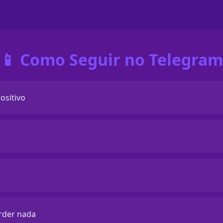
📱 Como Seguir no Telegram
ositivo
erder nada