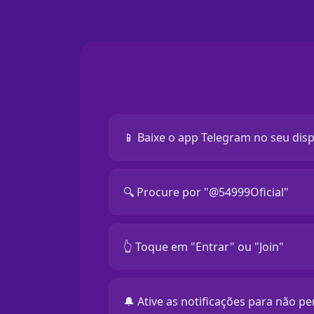
📱 Baixe o app Telegram no seu disp
🔍 Procure por "@54999Oficial"
👆 Toque em "Entrar" ou "Join"
🔔 Ative as notificações para não p