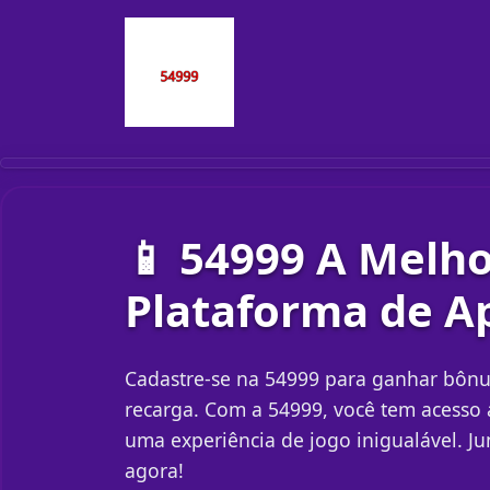
📱 54999 A Melh
Plataforma de A
Cadastre-se na 54999 para ganhar bônu
recarga. Com a 54999, você tem acesso 
uma experiência de jogo inigualável. J
agora!