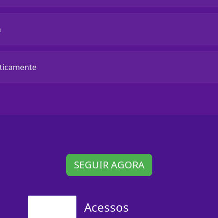
a
aticamente
SEGUIR AGORA
Acessos