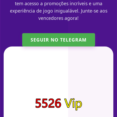
tem acesso a promoções incríveis e uma
experiência de jogo inigualável. Junte-se aos
vencedores agora!
SEGUIR NO TELEGRAM