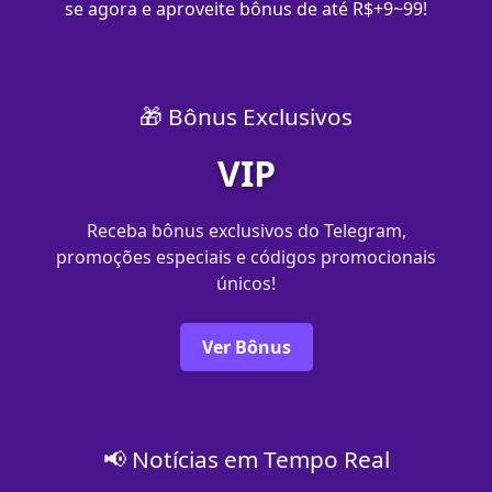
se agora e aproveite bônus de até R$+9~99!
🎁 Bônus Exclusivos
VIP
Receba bônus exclusivos do Telegram,
promoções especiais e códigos promocionais
únicos!
Ver Bônus
📢 Notícias em Tempo Real