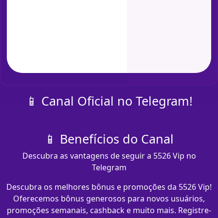
📱 Canal Oficial no Telegram!
📱 Benefícios do Canal
Descubra as vantagens de seguir a 5526 Vip no
Telegram
Descubra os melhores bônus e promoções da 5526 Vip!
Oferecemos bônus generosos para novos usuários,
promoções semanais, cashback e muito mais. Registre-