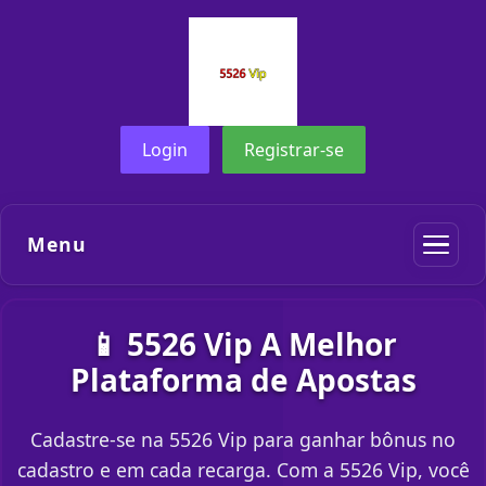
Login
Registrar-se
Menu
📱 5526 Vip A Melhor
Plataforma de Apostas
Cadastre-se na 5526 Vip para ganhar bônus no
cadastro e em cada recarga. Com a 5526 Vip, você