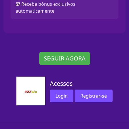
🎁 Receba bônus exclusivos
automaticamente
SEGUIR AGORA
Acessos
Login
Registrar-se