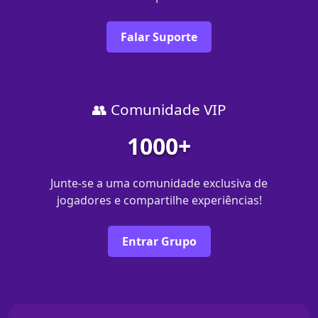
Falar Suporte
👥 Comunidade VIP
1000+
Junte-se a uma comunidade exclusiva de
jogadores e compartilhe experiências!
Entrar Grupo