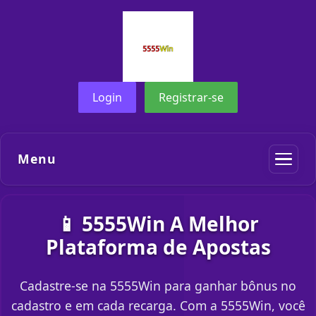
Login
Registrar-se
Menu
📱 5555Win A Melhor
Plataforma de Apostas
Cadastre-se na 5555Win para ganhar bônus no
cadastro e em cada recarga. Com a 5555Win, você