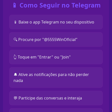
📱 Como Seguir no Telegram
📱 Baixe o app Telegram no seu dispositivo
🔍 Procure por "@5555WinOficial"
👆 Toque em "Entrar" ou "Join"
🔔 Ative as notificações para não perder
nada
💬 Participe das conversas e interaja