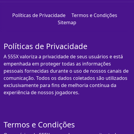
Políticas de Privacidade
Termos e Condições
Sitemap
Políticas de Privacidade
A 555X valoriza a privacidade de seus usuários e está
empenhada em proteger todas as informações
pessoais fornecidas durante o uso de nossos canais de
comunicação. Todos os dados coletados são utilizados
exclusivamente para fins de melhoria contínua da
experiência de nossos jogadores.
Termos e Condições