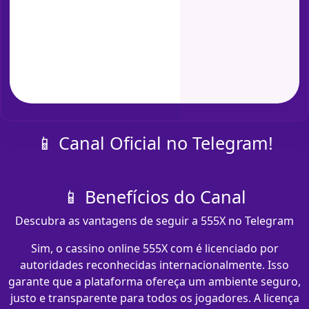
📱 Canal Oficial no Telegram!
📱 Benefícios do Canal
Descubra as vantagens de seguir a 555X no Telegram
Sim, o cassino online 555X com​ é licenciado por
autoridades reconhecidas internacionalmente. Isso
garante que a plataforma ofereça um ambiente seguro,
justo e transparente para todos os jogadores. A licença