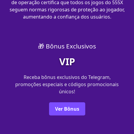
de operação certifica que todos os jogos do 555X
seguem normas rigorosas de proteção ao jogador,
aumentando a confiança dos usuários.
🎁 Bônus Exclusivos
VIP
Receba bônus exclusivos do Telegram,
promoções especiais e códigos promocionais
únicos!
Ver Bônus