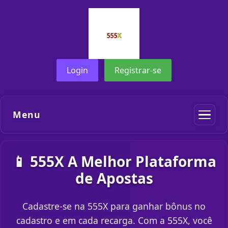
Login
Registrar-se
Menu
📱 555X A Melhor Plataforma
de Apostas
Cadastre-se na 555X para ganhar bônus no
cadastro e em cada recarga. Com a 555X, você