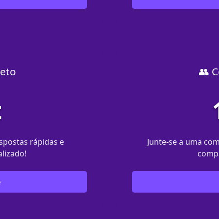
reto
👥 
t
espostas rápidas e
Junte-se a uma com
lizado!
compa
e