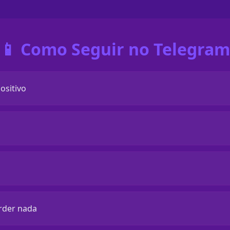
📱 Como Seguir no Telegram
ositivo
erder nada