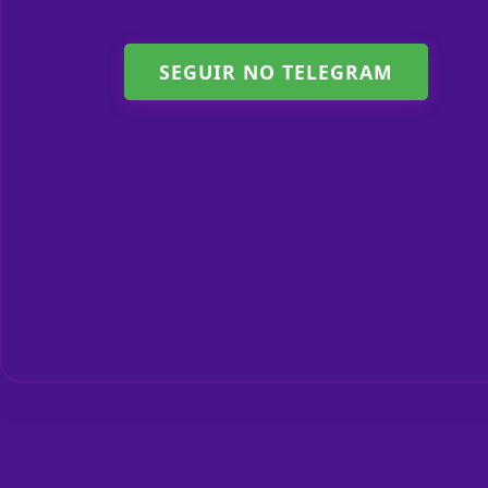
SEGUIR NO TELEGRAM