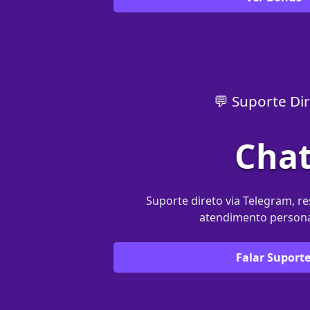
💬 Suporte Di
Cha
Suporte direto via Telegram, r
atendimento persona
Falar Suport