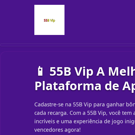
📱 55B Vip A Mel
Plataforma de A
Cadastre-se na 55B Vip para ganhar bô
cada recarga. Com a 55B Vip, você tem
incríveis e uma experiência de jogo inig
vencedores agora!