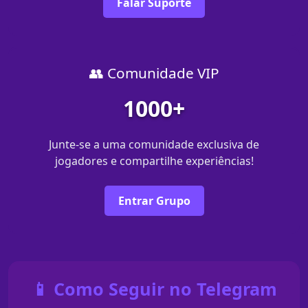
Falar Suporte
👥 Comunidade VIP
1000+
Junte-se a uma comunidade exclusiva de
jogadores e compartilhe experiências!
Entrar Grupo
📱 Como Seguir no Telegram