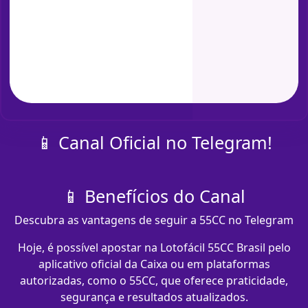
📱 Canal Oficial no Telegram!
📱 Benefícios do Canal
Descubra as vantagens de seguir a 55CC no Telegram
Hoje, é possível apostar na Lotofácil 55CC Brasil pelo
aplicativo oficial da Caixa ou em plataformas
autorizadas, como o 55CC, que oferece praticidade,
segurança e resultados atualizados.