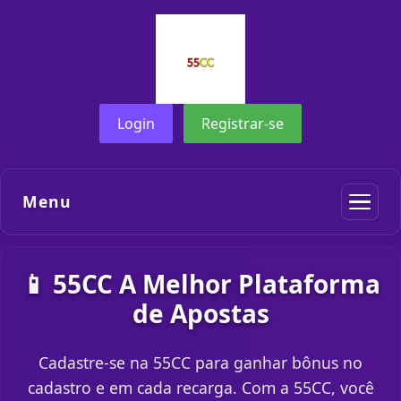
Login
Registrar-se
Menu
📱 55CC A Melhor Plataforma
de Apostas
Cadastre-se na 55CC para ganhar bônus no
cadastro e em cada recarga. Com a 55CC, você