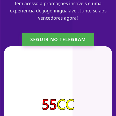
tem acesso a promoções incríveis e uma
experiência de jogo inigualável. Junte-se aos
vencedores agora!
SEGUIR NO TELEGRAM