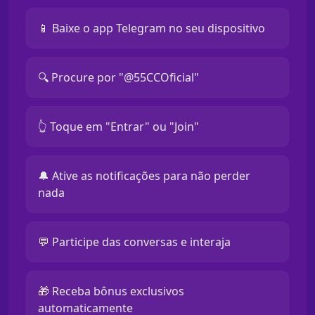
📱 Baixe o app Telegram no seu dispositivo
🔍 Procure por "@55CCOficial"
👆 Toque em "Entrar" ou "Join"
🔔 Ative as notificações para não perder
nada
💬 Participe das conversas e interaja
🎁 Receba bônus exclusivos
automaticamente