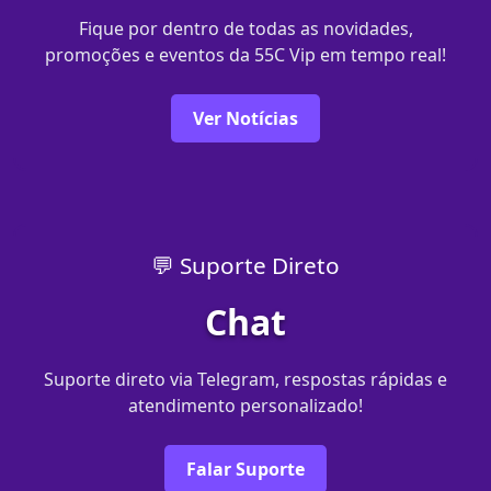
Fique por dentro de todas as novidades,
promoções e eventos da 55C Vip em tempo real!
Ver Notícias
💬 Suporte Direto
Chat
Suporte direto via Telegram, respostas rápidas e
atendimento personalizado!
Falar Suporte