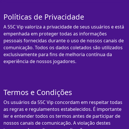
Políticas de Privacidade
A 55C Vip valoriza a privacidade de seus usuários e está
empenhada em proteger todas as informações
pessoais fornecidas durante o uso de nossos canais de
comunicação. Todos os dados coletados são utilizados
exclusivamente para fins de melhoria contínua da
experiência de nossos jogadores.
Termos e Condições
Os usuários da 55C Vip concordam em respeitar todas
as regras e regulamentos estabelecidos. É importante
ler e entender todos os termos antes de participar de
nossos canais de comunicação. A violação destes