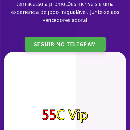
tem acesso a promoções incríveis e uma
experiência de jogo inigualável. Junte-se aos
vencedores agora!
SEGUIR NO TELEGRAM