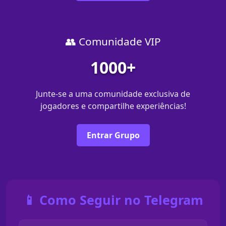
👥 Comunidade VIP
1000+
Junte-se a uma comunidade exclusiva de
jogadores e compartilhe experiências!
Entrar Grupo
📱 Como Seguir no Telegram