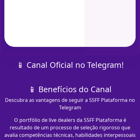
📱 Canal Oficial no Telegram!
📱 Benefícios do Canal
Descubra as vantagens de seguir a 55FF Plataforma no
Telegram
O portfólio de live dealers da 55FF Plataforma é
resultado de um processo de seleção rigoroso que
avalia competências técnicas, habilidades interpessoais