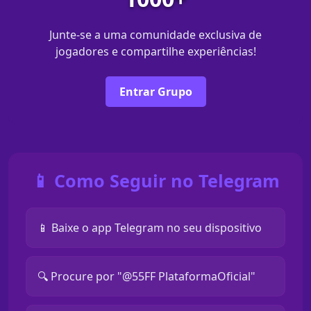
Junte-se a uma comunidade exclusiva de
jogadores e compartilhe experiências!
Entrar Grupo
📱 Como Seguir no Telegram
📱 Baixe o app Telegram no seu dispositivo
🔍 Procure por "@55FF PlataformaOficial"