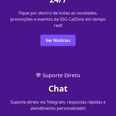
Fique por dentro de todas as novidades,
promoções e eventos da 55G CaSSino em tempo
real!
Ver Notícias
💬 Suporte Direto
Chat
Suporte direto via Telegram, respostas rápidas e
atendimento personalizado!