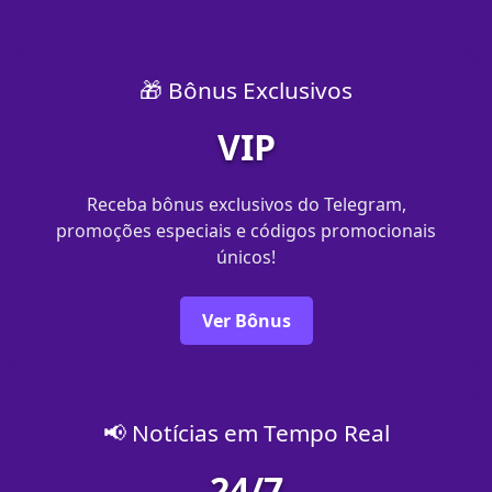
🎁 Bônus Exclusivos
VIP
Receba bônus exclusivos do Telegram,
promoções especiais e códigos promocionais
únicos!
Ver Bônus
📢 Notícias em Tempo Real
24/7