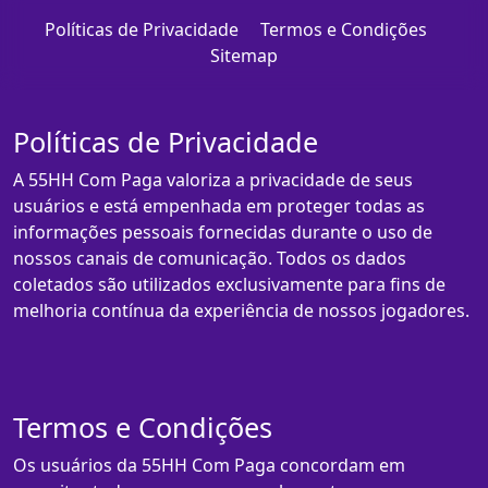
Políticas de Privacidade
Termos e Condições
Sitemap
Políticas de Privacidade
A 55HH Com Paga valoriza a privacidade de seus
usuários e está empenhada em proteger todas as
informações pessoais fornecidas durante o uso de
nossos canais de comunicação. Todos os dados
coletados são utilizados exclusivamente para fins de
melhoria contínua da experiência de nossos jogadores.
Termos e Condições
Os usuários da 55HH Com Paga concordam em