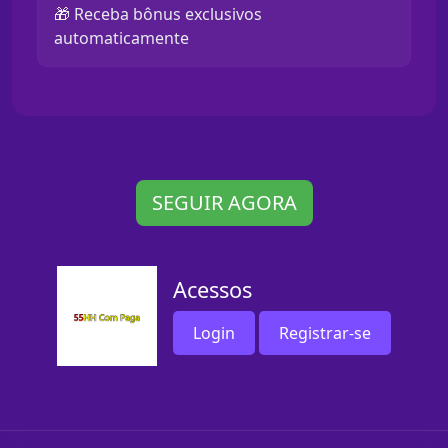
🎁 Receba bônus exclusivos
automaticamente
SEGUIR AGORA
Acessos
Login
Registrar-se