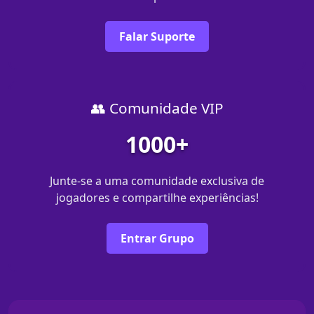
Falar Suporte
👥 Comunidade VIP
1000+
Junte-se a uma comunidade exclusiva de
jogadores e compartilhe experiências!
Entrar Grupo