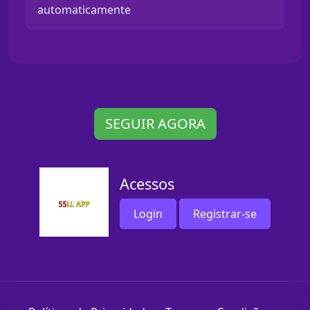
automaticamente
SEGUIR AGORA
Acessos
Login
Registrar-se