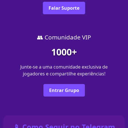
Falar Suporte
👥 Comunidade VIP
1000+
Junte-se a uma comunidade exclusiva de
jogadores e compartilhe experiências!
Entrar Grupo
📱 Como Seguir no Telegram