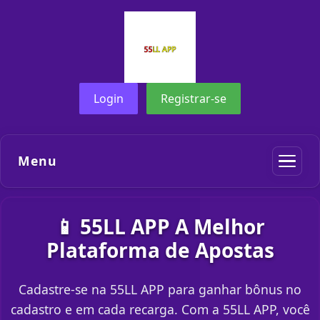
Login
Registrar-se
Menu
📱 55LL APP A Melhor
Plataforma de Apostas
Cadastre-se na 55LL APP para ganhar bônus no
cadastro e em cada recarga. Com a 55LL APP, você