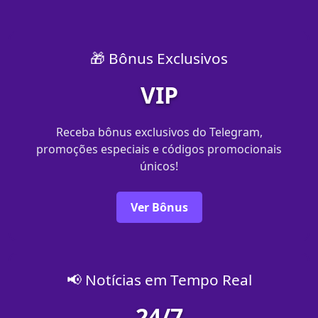
🎁 Bônus Exclusivos
VIP
Receba bônus exclusivos do Telegram,
promoções especiais e códigos promocionais
únicos!
Ver Bônus
📢 Notícias em Tempo Real
24/7