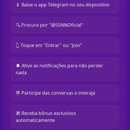
📱 Baixe o app Telegram no seu dispositivo
🔍 Procure por "@55NNOficial"
👆 Toque em "Entrar" ou "Join"
🔔 Ative as notificações para não perder
nada
💬 Participe das conversas e interaja
🎁 Receba bônus exclusivos
automaticamente