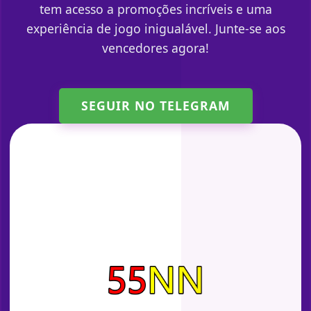
tem acesso a promoções incríveis e uma
experiência de jogo inigualável. Junte-se aos
vencedores agora!
SEGUIR NO TELEGRAM