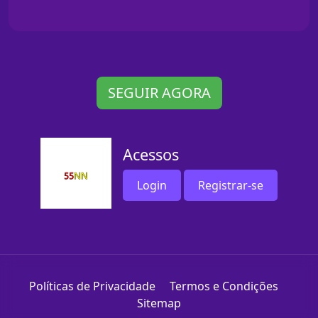
SEGUIR AGORA
Acessos
Login
Registrar-se
Políticas de Privacidade
Termos e Condições
Sitemap