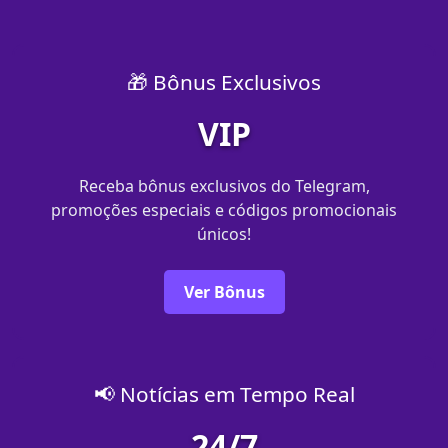
🎁 Bônus Exclusivos
VIP
Receba bônus exclusivos do Telegram,
promoções especiais e códigos promocionais
únicos!
Ver Bônus
📢 Notícias em Tempo Real
24/7