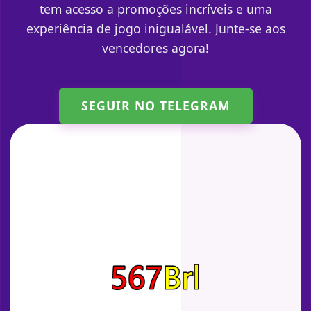
tem acesso a promoções incríveis e uma
experiência de jogo inigualável. Junte-se aos
vencedores agora!
SEGUIR NO TELEGRAM