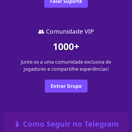
Falar Suporte
👥 Comunidade VIP
1000+
Junte-se a uma comunidade exclusiva de
jogadores e compartilhe experiências!
Entrar Grupo
📱 Como Seguir no Telegram