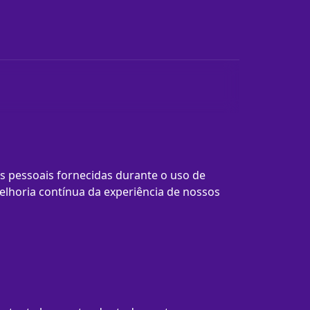
s pessoais fornecidas durante o uso de
elhoria contínua da experiência de nossos