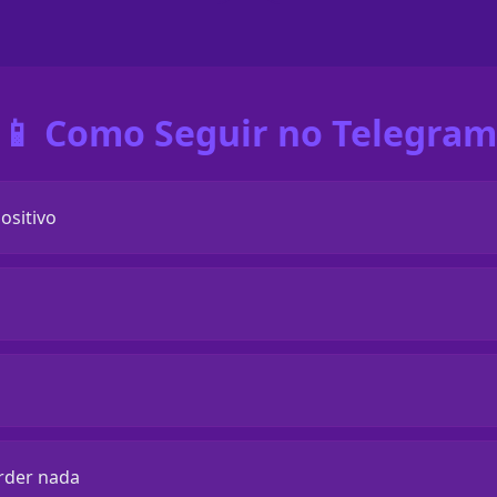
📱 Como Seguir no Telegram
ositivo
erder nada