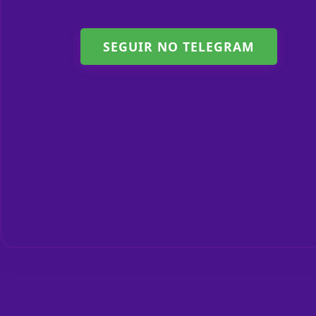
SEGUIR NO TELEGRAM