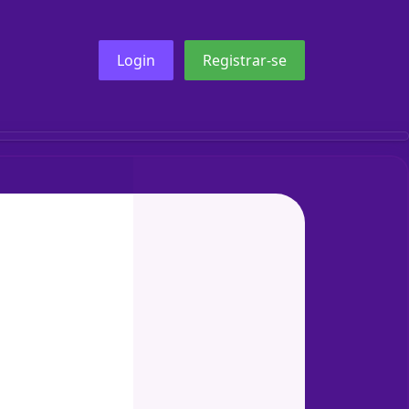
Login
Registrar-se