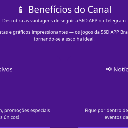
📱 Benefícios do Canal
Descubra as vantagens de seguir a 56D APP no Telegram
as e gráficos impressionantes — os jogos da 56D APP Brasi
tornando-se a escolha ideal.
sivos
📢 Notí
m, promoções especiais
Fique por dentro d
s únicos!
eventos da