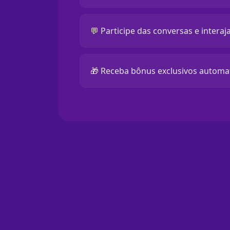
💬 Participe das conversas e interaj
🎁 Receba bônus exclusivos autom