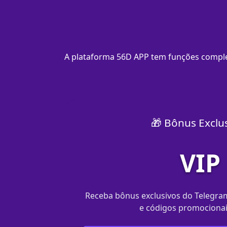
A plataforma 56D APP tem funções complet
🎁 Bônus Exclu
VIP
Receba bônus exclusivos do Telegra
e códigos promocionai