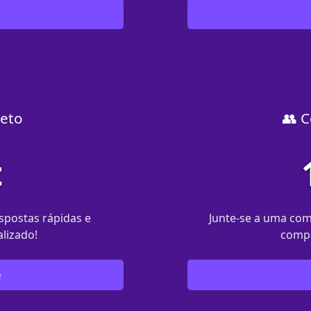
reto
👥 
t
espostas rápidas e
Junte-se a uma com
lizado!
compa
e