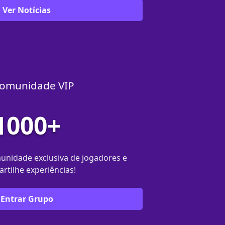
Ver Notícias
Comunidade VIP
1000+
unidade exclusiva de jogadores e
rtilhe experiências!
Entrar Grupo