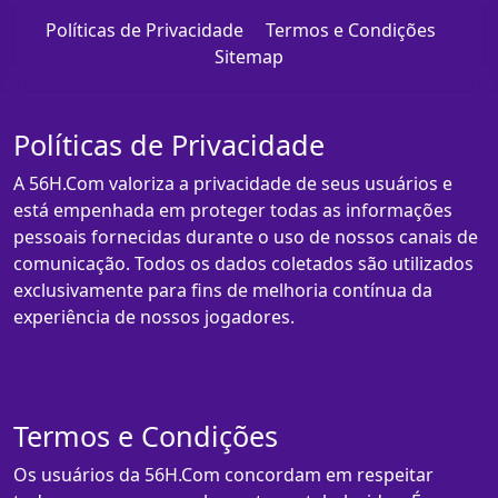
Políticas de Privacidade
Termos e Condições
Sitemap
Políticas de Privacidade
A 56H.Com valoriza a privacidade de seus usuários e
está empenhada em proteger todas as informações
pessoais fornecidas durante o uso de nossos canais de
comunicação. Todos os dados coletados são utilizados
exclusivamente para fins de melhoria contínua da
experiência de nossos jogadores.
Termos e Condições
Os usuários da 56H.Com concordam em respeitar