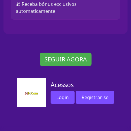
🎁 Receba bônus exclusivos
automaticamente
SEGUIR AGORA
Acessos
Login
Registrar-se