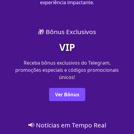
experiência impactante.
🎁 Bônus Exclusivos
VIP
Receba bônus exclusivos do Telegram,
promoções especiais e códigos promocionais
únicos!
Ver Bônus
📢 Notícias em Tempo Real