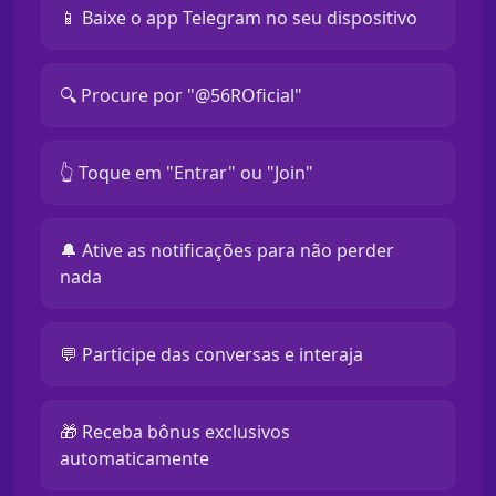
📱 Baixe o app Telegram no seu dispositivo
🔍 Procure por "@56ROficial"
👆 Toque em "Entrar" ou "Join"
🔔 Ative as notificações para não perder
nada
💬 Participe das conversas e interaja
🎁 Receba bônus exclusivos
automaticamente