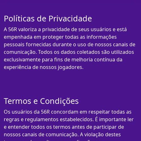
Políticas de Privacidade
A 56R valoriza a privacidade de seus usuários e está
empenhada em proteger todas as informações
pessoais fornecidas durante o uso de nossos canais de
comunicação. Todos os dados coletados são utilizados
exclusivamente para fins de melhoria contínua da
experiência de nossos jogadores.
Termos e Condições
Os usuários da 56R concordam em respeitar todas as
regras e regulamentos estabelecidos. É importante ler
e entender todos os termos antes de participar de
nossos canais de comunicação. A violação destes