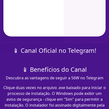
📱 Canal Oficial no Telegram!
📱 Benefícios do Canal
Descubra as vantagens de seguir a 56W no Telegram
Clique duas vezes no arquivo .exe baixado para iniciar o
processo de instalação. O Windows pode exibir um
aviso de segurança - clique em "Sim" para permitir a
instalação. O instalador foi assinado digitalmente pela