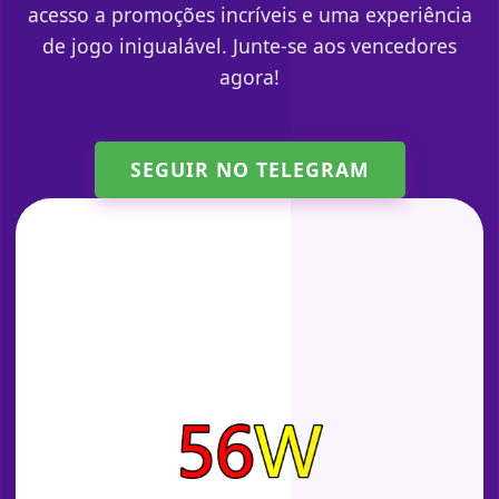
acesso a promoções incríveis e uma experiência
de jogo inigualável. Junte-se aos vencedores
agora!
SEGUIR NO TELEGRAM