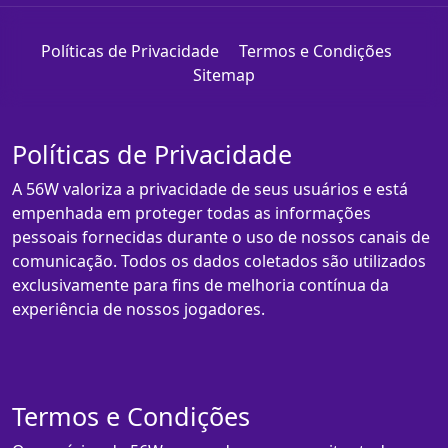
Políticas de Privacidade
Termos e Condições
Sitemap
Políticas de Privacidade
A 56W valoriza a privacidade de seus usuários e está
empenhada em proteger todas as informações
pessoais fornecidas durante o uso de nossos canais de
comunicação. Todos os dados coletados são utilizados
exclusivamente para fins de melhoria contínua da
experiência de nossos jogadores.
Termos e Condições