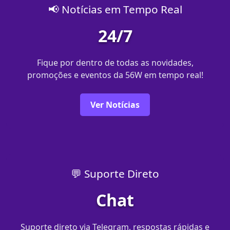
📢 Notícias em Tempo Real
24/7
Fique por dentro de todas as novidades,
promoções e eventos da 56W em tempo real!
Ver Notícias
💬 Suporte Direto
Chat
Suporte direto via Telegram, respostas rápidas e