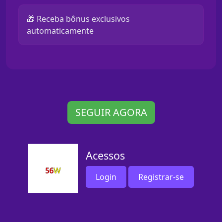
🎁 Receba bônus exclusivos
automaticamente
SEGUIR AGORA
Acessos
Login
Registrar-se