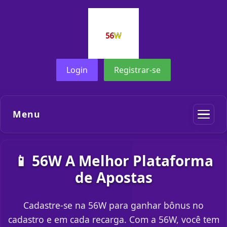
Login
Registrar-se
Menu
📱 56W A Melhor Plataforma
de Apostas
Cadastre-se na 56W para ganhar bônus no
cadastro e em cada recarga. Com a 56W, você tem