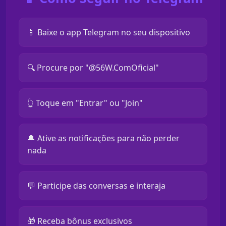
📱 Baixe o app Telegram no seu dispositivo
🔍 Procure por "@56W.ComOficial"
👆 Toque em "Entrar" ou "Join"
🔔 Ative as notificações para não perder
nada
💬 Participe das conversas e interaja
🎁 Receba bônus exclusivos