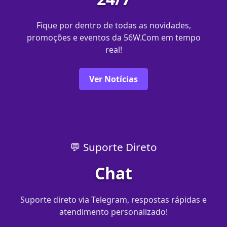
Fique por dentro de todas as novidades,
promoções e eventos da 56W.Com em tempo
real!
Ver Notícias
💬 Suporte Direto
Chat
Suporte direto via Telegram, respostas rápidas e
atendimento personalizado!