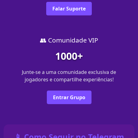
Falar Suporte
👥 Comunidade VIP
1000+
Junte-se a uma comunidade exclusiva de
jogadores e compartilhe experiências!
Entrar Grupo
📱 Como Seguir no Telegram