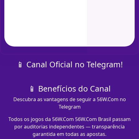
📱 Canal Oficial no Telegram!
📱 Benefícios do Canal
Descubra as vantagens de seguir a 56W.Com no
Telegram
Todos os jogos da 56W.Com 56W.Com Brasil passam
por auditorias independentes — transparência
garantida em todas as apostas.